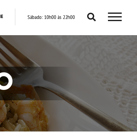
Sábado:
10h00 às 22h00
NE
O SHO
SER
O
EVE
PROMO
TRABALHE CO