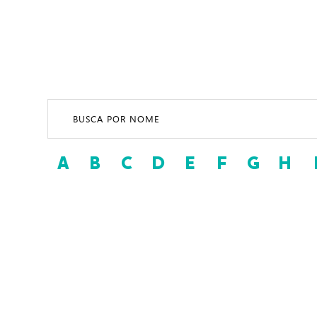
A
B
C
D
E
F
G
H