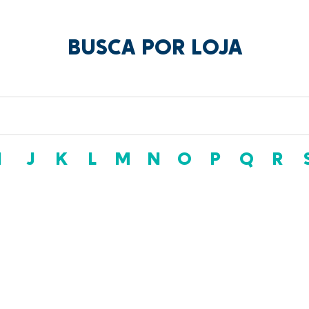
BUSCA POR LOJA
I
J
K
L
M
N
O
P
Q
R