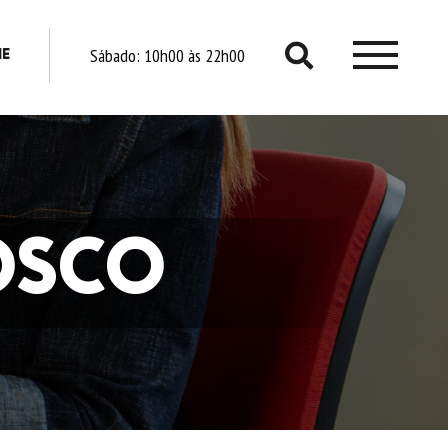
Sábado:
10h00 às 22h00
NE
O SHO
SER
OSCO
EVE
PROMO
TRABALHE CO