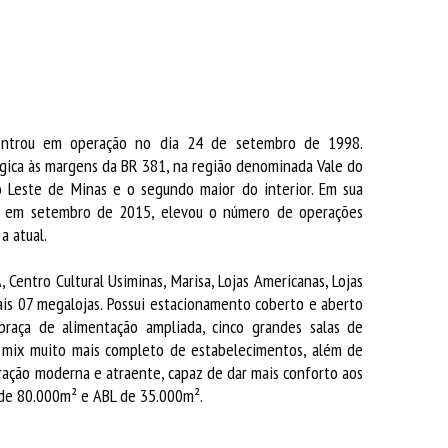
POLÍTICAS DE PR
BOLACHA RES
LOCALI
ntrou em operação no dia 24 de setembro de 1998.
égica às margens da BR 381, na região denominada Vale do
CON
o Leste de Minas e o segundo maior do interior. Em sua
da em setembro de 2015, elevou o número de operações
LO
a atual.
 Centro Cultural Usiminas, Marisa, Lojas Americanas, Lojas
ais 07 megalojas. Possui estacionamento coberto e aberto
praça de alimentação ampliada, cinco grandes salas de
mix muito mais completo de estabelecimentos, além de
ração moderna e atraente, capaz de dar mais conforto aos
é de 80.000m² e ABL de 35.000m².