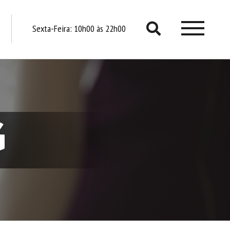
Sexta-Feira:
10h00 às 22h00
O SHO
SER
G
EVE
PROMO
TRABALHE CO