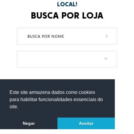
LOCAL!
BUSCA POR LOJA
TRABAL
POLÍTICAS DE 
A
B
C
D
E
F
G
AB
Este site armazena dados como cookies
H
I
J
K
L
M
N
para habilitar funcionalidades essenciais do
site.
O
P
Q
R
S
T
U
GA
V
W
X
Y
Z
#
COM
Negar
Aceitar