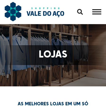
Domingo:
12h00 às 18h00
AB
LOJAS
GA
COM
AS MELHORES LOJAS EM UM SÓ